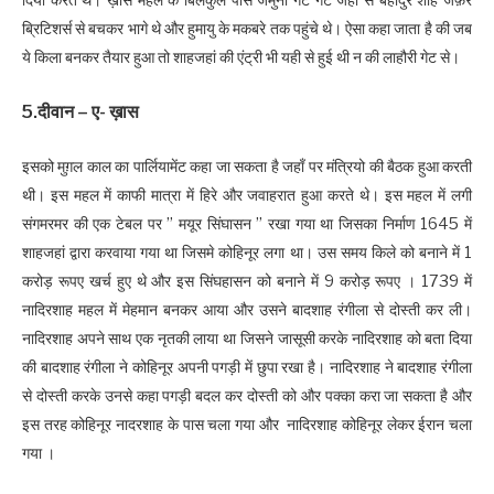
ब्रिटिशर्स से बचकर भागे थे और हुमायु के मकबरे तक पहुंचे थे। ऐसा कहा जाता है की जब
ये किला बनकर तैयार हुआ तो शाहजहां की एंट्री भी यही से हुई थी न की लाहौरी गेट से।
5.दीवान – ए- ख़ास
इसको मुग़ल काल का पार्लियामेंट कहा जा सकता है जहाँ पर मंत्रियो की बैठक हुआ करती
थी। इस महल में काफी मात्रा में हिरे और जवाहरात हुआ करते थे। इस महल में लगी
संगमरमर की एक टेबल पर ” मयूर सिंघासन ” रखा गया था जिसका निर्माण 1645 में
शाहजहां द्वारा करवाया गया था जिसमे कोहिनूर लगा था। उस समय किले को बनाने में 1
करोड़ रूपए खर्च हुए थे और इस सिंघहासन को बनाने में 9 करोड़ रूपए । 1739 में
नादिरशाह महल में मेहमान बनकर आया और उसने बादशाह रंगीला से दोस्ती कर ली।
नादिरशाह अपने साथ एक नृतकी लाया था जिसने जासूसी करके नादिरशाह को बता दिया
की बादशाह रंगीला ने कोहिनूर अपनी पगड़ी में छुपा रखा है। नादिरशाह ने बादशाह रंगीला
से दोस्ती करके उनसे कहा पगड़ी बदल कर दोस्ती को और पक्का करा जा सकता है और
इस तरह कोहिनूर नादरशाह के पास चला गया और नादिरशाह कोहिनूर लेकर ईरान चला
गया ।