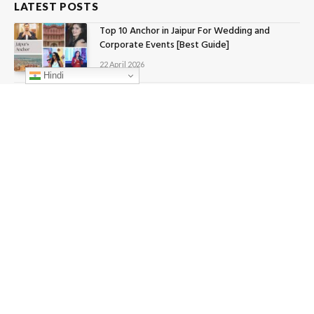
LATEST POSTS
Top 10 Anchor in Jaipur For Wedding and
Corporate Events [Best Guide]
22 April 2026
Hindi
Top 14 Places To Visit in Delhi [City Guide]
22 April 2026
From Charts to Confidence: How Mitali
Samdariya is Inspiring India’s New Generation
of Women Investors
6 January 2026
पुष्कर में घूमने की प्रसिद्ध जगह [2025] जहाँ आप अपने
परिवार के साथ जाए
1 July 2025